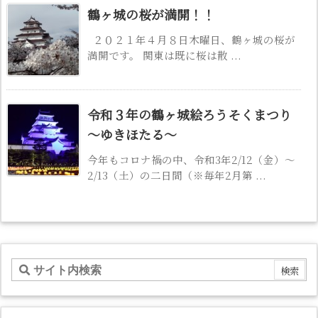
鶴ヶ城の桜が満開！！
２０２１年４月８日木曜日、鶴ヶ城の桜が
満開です。 関東は既に桜は散 ...
令和３年の鶴ヶ城絵ろうそくまつり
～ゆきほたる～
今年もコロナ禍の中、令和3年2/12（金）～
2/13（土）の二日間（※毎年2月第 ...