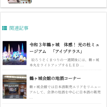
関連記事
令和３年鶴ヶ城 体感！ 光の杜ミュ
ージアム 「アイヅテラス」
絵ろうそくまつりの一週間後には、鶴ヶ城
本丸をライトアップするＬＥＤ ...
鶴ヶ城会館の地酒コーナー
鶴ヶ城会館では日本酒販売エリアをリニュー
アルして、会津の地酒を中心に日本酒の販売
...