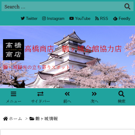
Twitter
Instagram
YouTube
RSS
Feedly
高橋商店 鶴ヶ城会館協力店
鶴ヶ城観光の立ち寄りスポット！
メニュー
サイドバー
前へ
次へ
検索
ホーム
>
鶴ヶ城情報