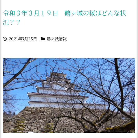
令和３年３月１９日 鶴ヶ城の桜はどんな状
況？？
2021年3月25日
鶴ヶ城情報